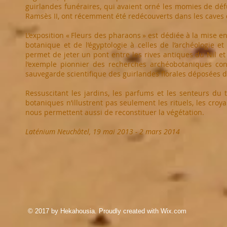
guirlandes funéraires, qui avaient orné les momies de déf
Ramsès II, ont récemment été redécouverts dans les caves d
L’exposition « Fleurs des pharaons » est dédiée à la mise e
botanique et de l’égyptologie à celles de l’archéologie et
permet de jeter un pont entre les rives antiques du Nil et l
l’exemple pionnier des recherches archéobotaniques con
sauvegarde scientifique des guirlandes florales déposées 
Ressuscitant les jardins, les parfums et les senteurs du
botaniques n’illustrent pas seulement les rituels, les croya
nous permettent aussi de reconstituer la végétation.
Laténium Neuchâtel, 19 mai 2013 - 2 mars 2014
© 2017 by Hekahousia. Proudly created with
Wix.com