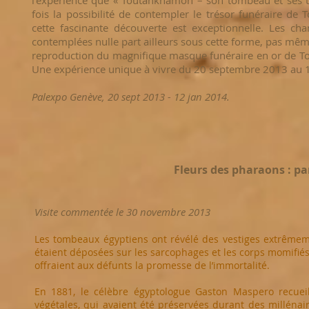
l’expérience que « Toutankhamon – son tombeau et ses tr
fois la possibilité de contempler le trésor funéraire d
cette fascinante découverte est exceptionnelle. Les c
contemplées nulle part ailleurs sous cette forme, pas mê
reproduction du magnifique masque funéraire en or de To
Une expérience unique à vivre du 20 septembre 2013 au 1
Palexpo Genève, 20 sept 2013 - 12 jan 2014.
Fleurs des pharaons : pa
Visite commentée le 30 novembre 2013
Les tombeaux égyptiens ont révélé des vestiges extrême
étaient déposées sur les sarcophages et les corps momifiés.
offraient aux défunts la promesse de l’immortalité.
En 1881, le célèbre égyptologue Gaston Maspero recueill
végétales, qui avaient été préservées durant des millénai